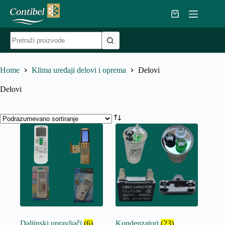
Skip
to
Shopping
content
cart
No
results
Home
Klima uređaji delovi i oprema
Delovi
Delovi
Daljinski upravljači
(6)
Kondenzatori
(23)