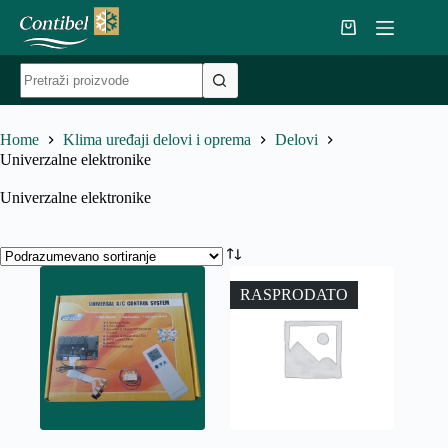
Skip
to
Shopping
content
cart
No
results
Home
Klima uređaji delovi i oprema
Delovi
Univerzalne elektronike
Univerzalne elektronike
RASPRODATO