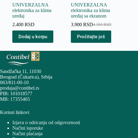
UNIVERZALNA
UNIVERZALNA
elektronika za klima
elektronika za klima
uređaj
uređaj sa ekranom
2.400
RSD
3.900
RSD
4.300
RSD
Originalna
Trenutna
cena
cena
Dodaj u korpu
Pročitajte još
je
je:
bila:
3.900 RSD.
4.300 RSD.
Sandžačka 11, 11030
Beograd (Čukarica), Srbija
063/811-00-10
prodaja@contibel.rs
PIB: 101018577
MB: 17355465
Korisni linkovi
Izjava o odricanju od odgovornosti
Načini isporuke
Načini plaćanja