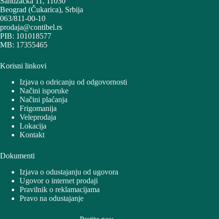
Sandžačka 11, 11030
Beograd (Čukarica), Srbija
063/811-00-10
prodaja@contibel.rs
PIB: 101018577
MB: 17355465
Korisni linkovi
Izjava o odricanju od odgovornosti
Načini isporuke
Načini plaćanja
Frigomanija
Veleprodaja
Lokacija
Kontakt
Dokumenti
Izjava o odustajanju od ugovora
Ugovor o internet prodaji
Pravilnik o reklamacijama
Pravo na odustajanje