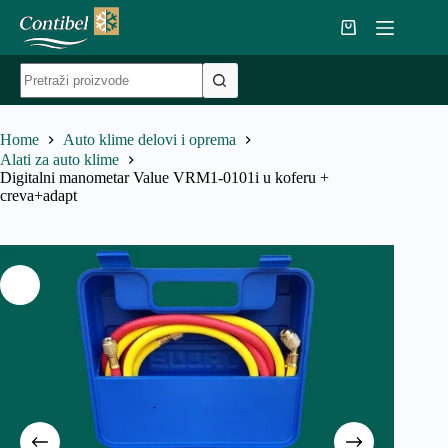
Skip
to
Shopping
content
cart
No
results
Home
Auto klime delovi i oprema
Alati za auto klime
Digitalni manometar Value VRM1-0101i u koferu +
creva+adapt