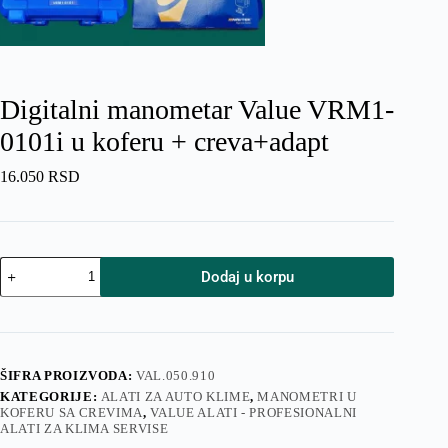
Digitalni manometar Value VRM1-
0101i u koferu + creva+adapt
16.050
RSD
Digitalni
Dodaj u korpu
manometar
Value
VRM1-
0101i
u
koferu
ŠIFRA PROIZVODA:
VAL.050.910
+
KATEGORIJE:
ALATI ZA AUTO KLIME
,
MANOMETRI U
creva+adapt
KOFERU SA CREVIMA
,
VALUE ALATI - PROFESIONALNI
količina
ALATI ZA KLIMA SERVISE