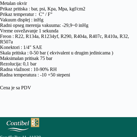
Metalan okvir
Prikaz pritiska : bar, psi, Kpa, Mpa, kgf/cm2
Prikaz temperatur : C° / F°
Vakuum displej : inHg
Radni opseg merenja vakuuma: -29,9~0 inHg
Vreme osvežavanje 1 sekunda
Freon : R22, R134a, R1234yf, R290, R404a, R407c, R410a, R32,
R507a
Konektori : 1/4″ SAE
Skala pritiska : 0-50 bar ( ekvivalent u drugim jedinicama )
Maksimalan pritisak 75 bar
Rezolucija: 0,1 bar
Radna vlažnost : 10-90% RH
Radna temperatura : -10 +50 stepeni
Cena je sa PDV