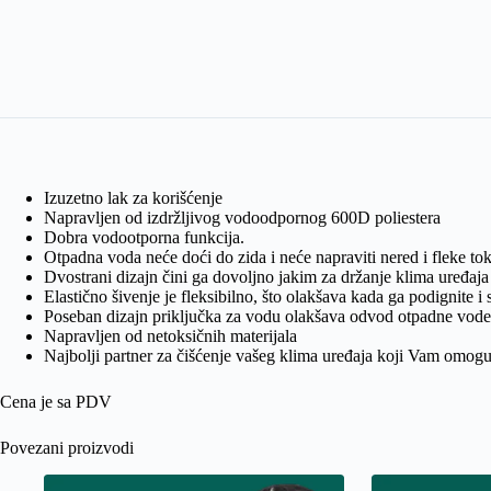
Izuzetno lak za korišćenje
Napravljen od izdržljivog vodoodpornog 600D poliestera
Dobra vodootporna funkcija.
Otpadna voda neće doći do zida i neće napraviti nered i fleke to
Dvostrani dizajn čini ga dovoljno jakim za držanje klima uređaja 
Elastično šivenje je fleksibilno, što olakšava kada ga podignite i 
Poseban dizajn priključka za vodu olakšava odvod otpadne vode
Napravljen od netoksičnih materijala
Najbolji partner za čišćenje vašeg klima uređaja koji Vam omogu
Cena je sa PDV
Povezani proizvodi