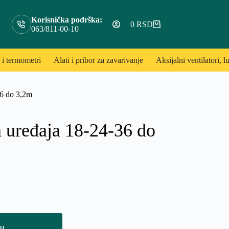
Korisnička podrška:
0
RSD
Shopping
063/811-00-10
cart
 i termometri
Alati i pribor za zavarivanje
Aksijalni ventilatori, lu
36 do 3,2m
a uređaja 18-24-36 do
pu