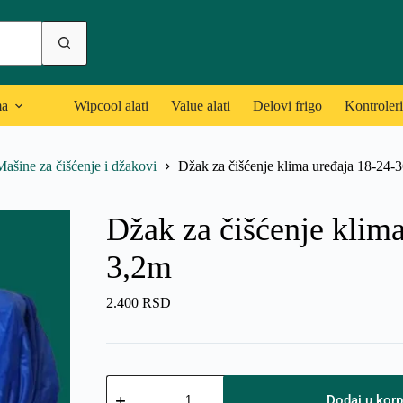
ma
Wipcool alati
Value alati
Delovi frigo
Kontroleri
Mašine za čišćenje i džakovi
Džak za čišćenje klima uređaja 18-24-
Džak za čišćenje klim
3,2m
2.400
RSD
Džak
za
Dodaj u kor