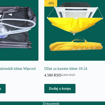
-6%
lafonskih klima Wipcool
Džak za kasetne klime 18-24
4.500
RSD
4.800
RSD
Originalna
Trenutna
cena
cena
je
je:
u
Dodaj u korpu
bila:
4.500 RSD.
4.800 RSD.
Dokumenti