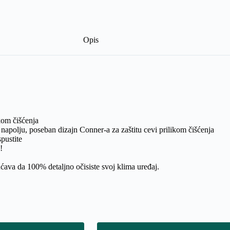
Opis
kom čišćenja
napolju, poseban dizajn Conner-a za zaštitu cevi prilikom čišćenja
spustite
!
ćava da 100% detaljno očisiste svoj klima uređaj.