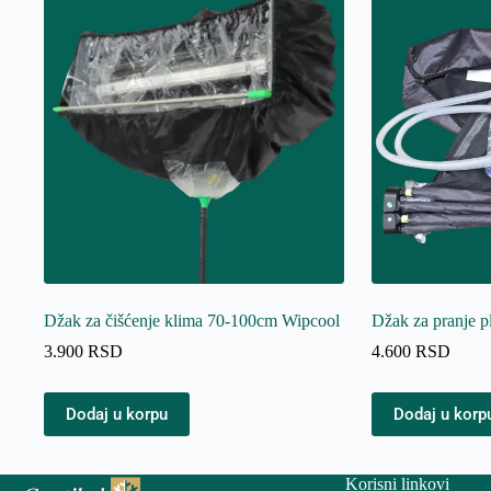
Džak za čišćenje klima 70-100cm Wipcool
Džak za pranje p
3.900
RSD
4.600
RSD
Dodaj u korpu
Dodaj u korp
Korisni linkovi