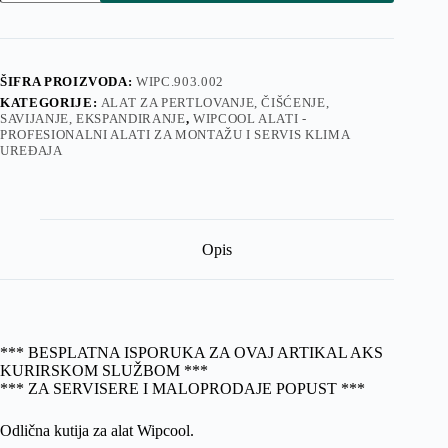
vakuum
pumpu
i
alat
Wipcool
ŠIFRA PROIZVODA:
WIPC.903.002
veća
KATEGORIJE:
ALAT ZA PERTLOVANJE, ČIŠĆENJE,
količina
SAVIJANJE, EKSPANDIRANJE
,
WIPCOOL ALATI -
PROFESIONALNI ALATI ZA MONTAŽU I SERVIS KLIMA
UREĐAJA
Opis
*** BESPLATNA ISPORUKA ZA OVAJ ARTIKAL AKS
KURIRSKOM SLUŽBOM ***
*** ZA SERVISERE I MALOPRODAJE POPUST ***
Odlična kutija za alat Wipcool.