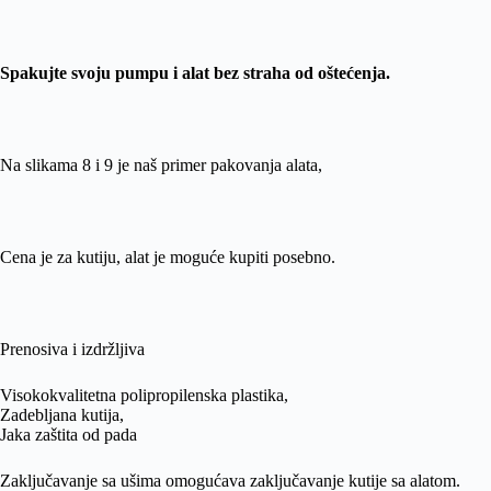
Spakujte svoju pumpu i alat bez straha od oštećenja.
Na slikama 8 i 9 je naš primer pakovanja alata,
Cena je za kutiju, alat je moguće kupiti posebno.
Prenosiva i izdržljiva
Visokokvalitetna polipropilenska plastika,
Zadebljana kutija,
Jaka zaštita od pada
Zaključavanje sa ušima omogućava zaključavanje kutije sa alatom.