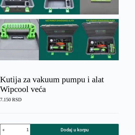
Kutija za vakuum pumpu i alat
Wipcool veća
7.150
RSD
Kutija
Dodaj u korpu
za