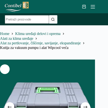
Skip
to
Shopping
content
cart
No
results
Home
Klima uređaji delovi i oprema
Alati za klima uređaje
Alat za pertlovanje, čišćenje, savijanje, ekspandiranje
Kutija za vakuum pumpu i alat Wipcool veća