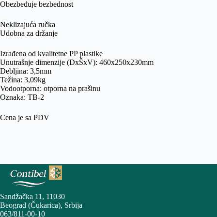
Obezbeđuje bezbednost
Neklizajuća ručka
Udobna za držanje
Izrađena od kvalitetne PP plastike
Unutrašnje dimenzije (DxŠxV): 460x250x230mm
Debljina: 3,5mm
Težina: 3,09kg
Vodootporna: otporna na prašinu
Oznaka: TB-2
Cena je sa PDV
Sandžačka 11, 11030
Beograd (Čukarica), Srbija
063/811-00-10