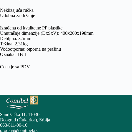
Neklizajuća ručka
Udobna za držanje
Izrađena od kvalitetne PP plastike
Unutrašnje dimenzije (DxŠxV): 400x200x198mm
Debljina: 3,5mm
Težina: 2,31kg
Vodootporna: otporna na prašinu
Oznaka: TB-1
Cena je sa PDV
Sandžačka 11, 11030
Beograd (Čukarica), Srbija
063/811-00-10
prodaja@contibel.rs