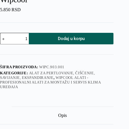
5.850
RSD
Kutija
Dodaj u korpu
za
vakuum
pumpu
i
alat
Wipcool
ŠIFRA PROIZVODA:
WIPC.903.001
količina
KATEGORIJE:
ALAT ZA PERTLOVANJE, ČIŠĆENJE,
SAVIJANJE, EKSPANDIRANJE
,
WIPCOOL ALATI -
PROFESIONALNI ALATI ZA MONTAŽU I SERVIS KLIMA
UREĐAJA
Opis