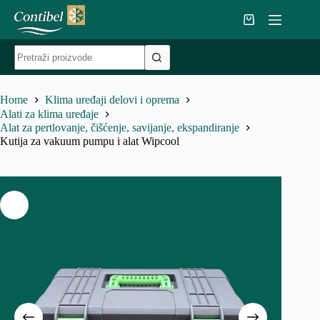
Skip
to
Shopping
content
cart
No
results
Home
Klima uređaji delovi i oprema
Alati za klima uređaje
Alat za pertlovanje, čišćenje, savijanje, ekspandiranje
Kutija za vakuum pumpu i alat Wipcool