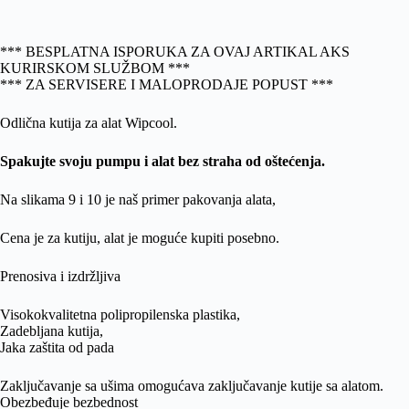
*** BESPLATNA ISPORUKA ZA OVAJ ARTIKAL AKS
KURIRSKOM SLUŽBOM ***
*** ZA SERVISERE I MALOPRODAJE POPUST ***
Odlična kutija za alat Wipcool.
Spakujte svoju pumpu i alat bez straha od oštećenja.
Na slikama 9 i 10 je naš primer pakovanja alata,
Cena je za kutiju, alat je moguće kupiti posebno.
Prenosiva i izdržljiva
Visokokvalitetna polipropilenska plastika,
Zadebljana kutija,
Jaka zaštita od pada
Zaključavanje sa ušima omogućava zaključavanje kutije sa alatom.
Obezbeđuje bezbednost