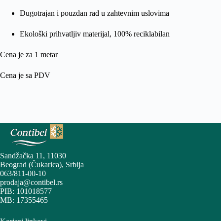
Dugotrajan i pouzdan rad u zahtevnim uslovima
Ekološki prihvatljiv materijal, 100% reciklabilan
Cena je za 1 metar
Cena je sa PDV
Sandžačka 11, 11030
Beograd (Čukarica), Srbija
063/811-00-10
prodaja@contibel.rs
PIB: 101018577
MB: 17355465