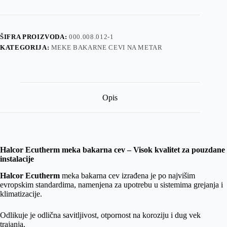
predizolovana
ECUTHERM
12,8
x
ŠIFRA PROIZVODA:
000.008.012-1
0,8
KATEGORIJA:
MEKE BAKARNE CEVI NA METAR
na
metar
količina
Opis
Halcor Ecutherm meka bakarna cev – Visok kvalitet za pouzdane
instalacije
Halcor Ecutherm
meka bakarna cev izrađena je po najvišim
evropskim standardima, namenjena za upotrebu u sistemima grejanja i
klimatizacije.
Odlikuje je odlična savitljivost, otpornost na koroziju i dug vek
trajanja.