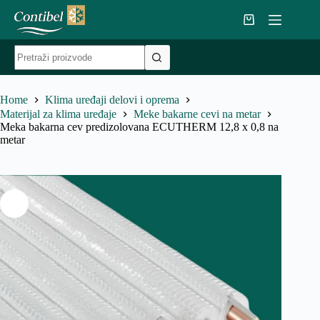
Skip
to
Shopping
content
cart
No
results
Home
Klima uređaji delovi i oprema
Materijal za klima uređaje
Meke bakarne cevi na metar
Meka bakarna cev predizolovana ECUTHERM 12,8 x 0,8 na
metar