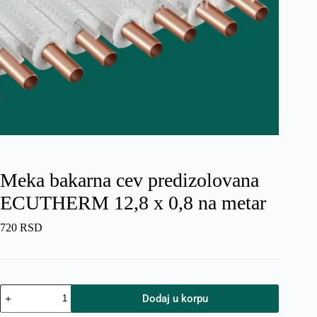
Meka bakarna cev predizolovana
ECUTHERM 12,8 x 0,8 na metar
720
RSD
Meka
Dodaj u korpu
bakarna
cev