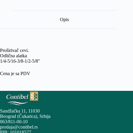
Opis
Proširivač cevi.
Odlična alatka
1/4-5/16-3/8-1/2-5/8″
Cena je sa PDV
Sandžačka 11, 11030
Beograd (Čukarica), Srbija
063/811-00-10
prodaja@contibel.rs
PIB: 101018577