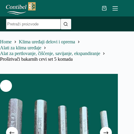
Skip
to
Shopping
content
cart
No
results
Home
Klima uređaji delovi i oprema
Alati za klima uređaje
Alat za pertlovanje, čišćenje, savijanje, ekspandiranje
Proširivači bakarnih cevi set 5 komada