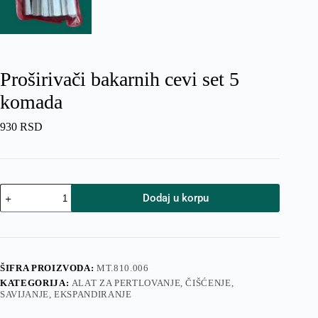
Proširivači bakarnih cevi set 5
komada
930
RSD
Proširivači
Dodaj u korpu
bakarnih
cevi
set
5
komada
količina
ŠIFRA PROIZVODA:
MT.810.006
KATEGORIJA:
ALAT ZA PERTLOVANJE, ČIŠĆENJE,
SAVIJANJE, EKSPANDIRANJE