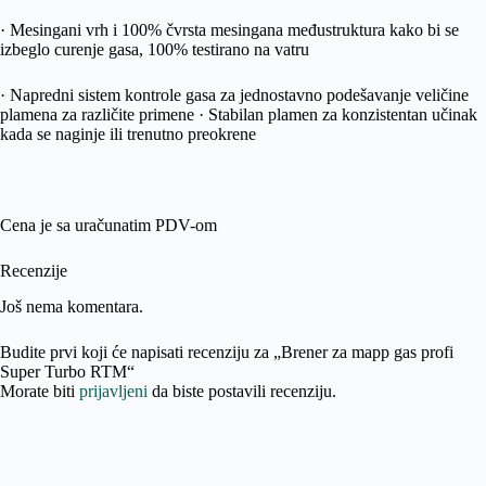
· Mesingani vrh i 100% čvrsta mesingana međustruktura kako bi se
izbeglo curenje gasa, 100% testirano na vatru
· Napredni sistem kontrole gasa za jednostavno podešavanje veličine
plamena za različite primene · Stabilan plamen za konzistentan učinak
kada se naginje ili trenutno preokrene
Cena je sa uračunatim PDV-om
Recenzije
Još nema komentara.
Budite prvi koji će napisati recenziju za „Brener za mapp gas profi
Super Turbo RTM“
Morate biti
prijavljeni
da biste postavili recenziju.