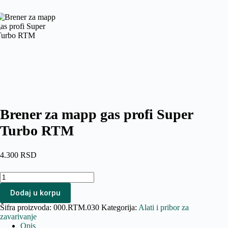
Brener za mapp gas profi Super
Turbo RTM
4.300
RSD
Brener
za
Dodaj u korpu
mapp
gas
Šifra proizvoda:
000.RTM.030
Kategorija:
Alati i pribor za
profi
zavarivanje
Super
Opis
Turbo