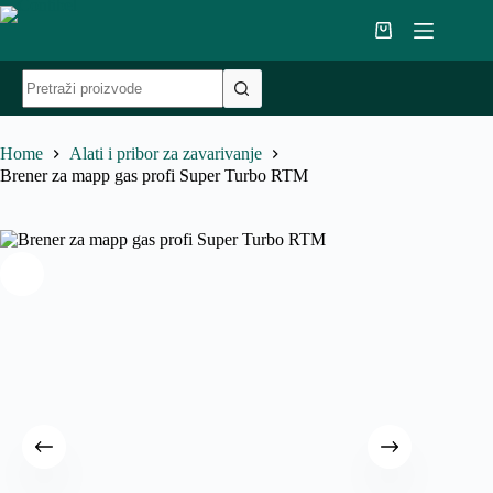
Skip
to
Shopping
content
cart
No
results
Home
Alati i pribor za zavarivanje
Brener za mapp gas profi Super Turbo RTM