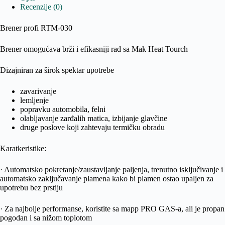
Recenzije (0)
RTM
količina
Brener profi RTM-030
Brener omogućava brži i efikasniji rad sa Mak Heat Tourch
Dizajniran za širok spektar upotrebe
zavarivanje
lemljenje
popravku automobila, felni
olabljavanje zarđalih matica, izbijanje glavčine
druge poslove koji zahtevaju termičku obradu
Karatkeristike:
· Automatsko pokretanje/zaustavljanje paljenja, trenutno isključivanje i
automatsko zaključavanje plamena kako bi plamen ostao upaljen za
upotrebu bez prstiju
· Za najbolje performanse, koristite sa mapp PRO GAS-a, ali je propan
pogodan i sa nižom toplotom