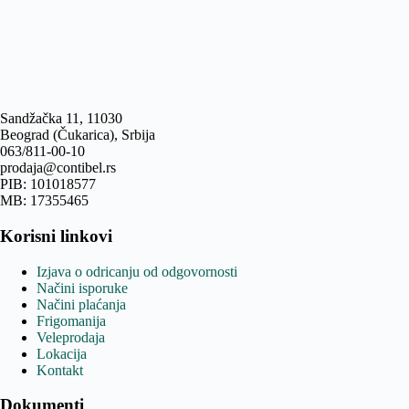
Sandžačka 11, 11030
Beograd (Čukarica), Srbija
063/811-00-10
prodaja@contibel.rs
PIB: 101018577
MB: 17355465
Korisni linkovi
Izjava o odricanju od odgovornosti
Načini isporuke
Načini plaćanja
Frigomanija
Veleprodaja
Lokacija
Kontakt
Dokumenti