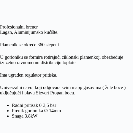
Profesionalni brener.
Lagan, Aluminijumsko kućište.
Plamenik se okreće 360 stepeni
U gorioniku se formira rotirajući ciklonski plamenkoji obezbeđuje
izuzetno ravnomernu distribuciju toplote.
Ima ugrađen regulator pritiska.
Univerzalni navoj koji odgovara svim mapp gasovima ( žute boce )
uključujući i plavu Sievert Propan bocu.
Radni pritisak 0-3,5 bar
Prenik gorionika Ø 14mm
Snaga 3,8kW