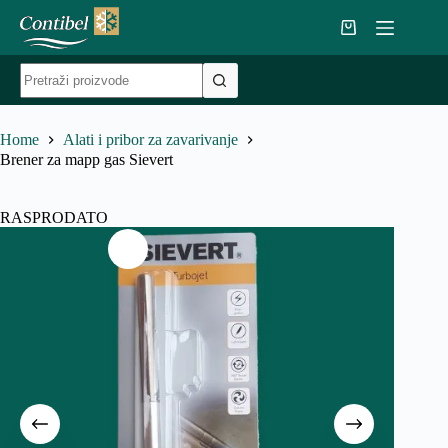
Skip
to
Shopping
content
cart
No
results
Home
Alati i pribor za zavarivanje
Brener za mapp gas Sievert
RASPRODATO