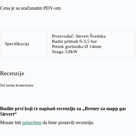
Cena je sa uračunatim PDV-om
Proizvođač: Sievert Švedska
Radni pritisak 0-3,5 bar
Specifikacija
Prenik gorionika Ø 14mm
Snaga 3,8kW
Recenzije
Još nema komentara.
Budite prvi koji će napisati recenziju za „Brener za mapp gas
Sievert“
Morate biti
prijavljeni
da biste postavili recenziju.