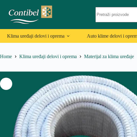
Skip
to
No
content
results
Klima uređaji delovi i oprema
Auto klime delovi i opre
Home
Klima uređaji delovi i oprema
Materijal za klima uređaje