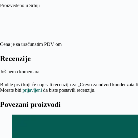
Proizvedeno u Srbiji
Cena je sa uračunatim PDV-om
Recenzije
Još nema komentara.
Budite prvi koji će napisati recenziju za „Crevo za odvod kondenzata 
Morate biti
prijavljeni
da biste postavili recenziju.
Povezani proizvodi