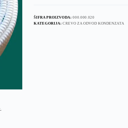
fi20
kotur
50m
količina
ŠIFRA PROIZVODA:
000.000.020
KATEGORIJA:
CREVO ZA ODVOD KONDENZATA
.