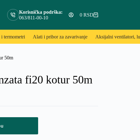
Korisnička podrška:
0
RSD
Shopping
063/811-00-10
cart
 i termometri
Alati i pribor za zavarivanje
Aksijalni ventilatori, lu
tur 50m
zata fi20 kotur 50m
pu