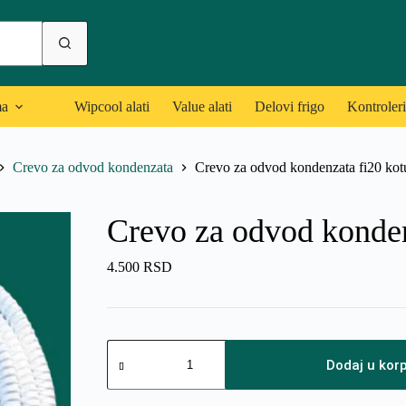
ma
Wipcool alati
Value alati
Delovi frigo
Kontroleri
Crevo za odvod kondenzata
Crevo za odvod kondenzata fi20 ko
Crevo za odvod konden
4.500
RSD
Crevo
za
Dodaj u kor
odvod
kondenzata