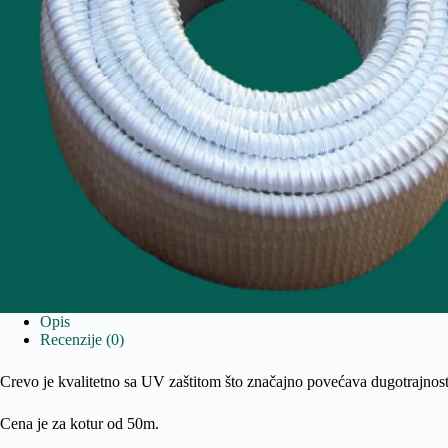
Opis
Recenzije (0)
Crevo je kvalitetno sa UV zaštitom što značajno povećava dugotrajnost
Cena je za kotur od 50m.