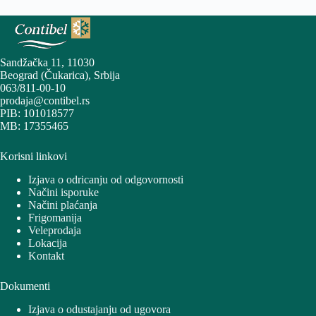
Sandžačka 11, 11030
Beograd (Čukarica), Srbija
063/811-00-10
prodaja@contibel.rs
PIB: 101018577
MB: 17355465
Korisni linkovi
Izjava o odricanju od odgovornosti
Načini isporuke
Načini plaćanja
Frigomanija
Veleprodaja
Lokacija
Kontakt
Dokumenti
Izjava o odustajanju od ugovora