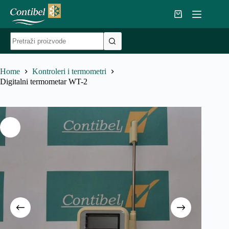
Skip
to
Shopping
content
cart
No
results
Home
Kontroleri i termometri
Digitalni termometar WT-2