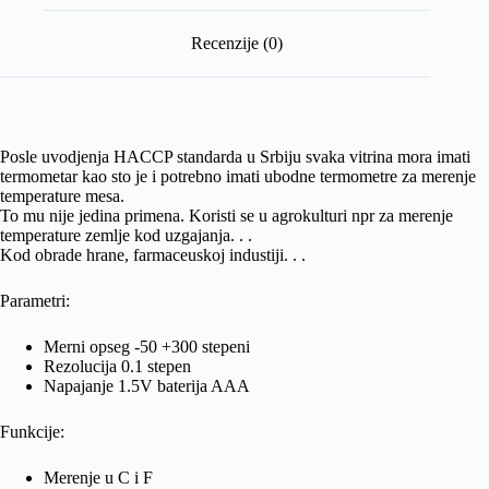
Recenzije (0)
Posle uvodjenja HACCP standarda u Srbiju svaka vitrina mora imati
termometar kao sto je i potrebno imati ubodne termometre za merenje
temperature mesa.
To mu nije jedina primena. Koristi se u agrokulturi npr za merenje
temperature zemlje kod uzgajanja. . .
Kod obrade hrane, farmaceuskoj industiji. . .
Parametri:
Merni opseg -50 +300 stepeni
Rezolucija 0.1 stepen
Napajanje 1.5V baterija AAA
Funkcije:
Merenje u C i F