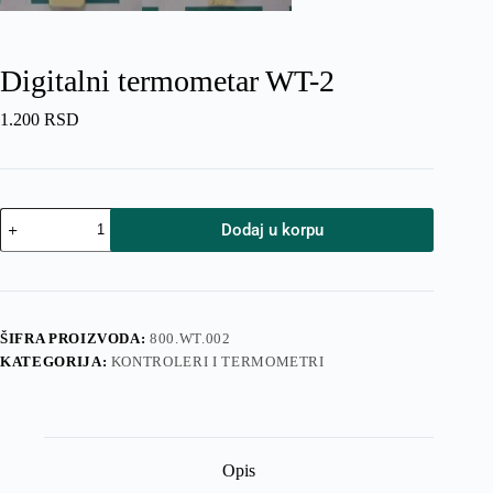
Digitalni termometar WT-2
1.200
RSD
Digitalni
Dodaj u korpu
termometar
WT-
2
količina
ŠIFRA PROIZVODA:
800.WT.002
KATEGORIJA:
KONTROLERI I TERMOMETRI
Opis