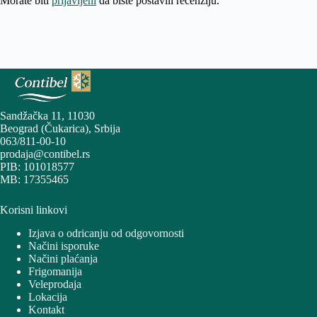
Morate biti
prijavljeni
da biste postavili recenziju.
Sandžačka 11, 11030
Beograd (Čukarica), Srbija
063/811-00-10
prodaja@contibel.rs
PIB: 101018577
MB: 17355465
Korisni linkovi
Izjava o odricanju od odgovornosti
Načini isporuke
Načini plaćanja
Frigomanija
Veleprodaja
Lokacija
Kontakt