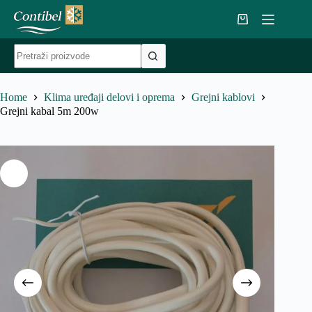
Skip
to
Shopping
content
cart
No
results
Home
Klima uređaji delovi i oprema
Grejni kablovi
Grejni kabal 5m 200w