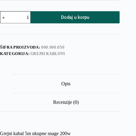
Grejni
Dodaj u korpu
kabal
5m
200w
količina
ŠIFRA PROIZVODA:
000.090.050
KATEGORIJA:
GREJNI KABLOVI
Opis
Recenzije (0)
Grejni kabal 5m ukupne snage 200w