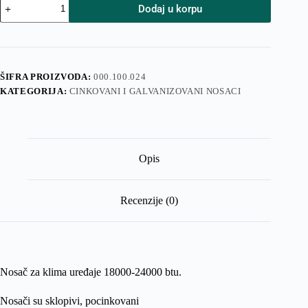
Dodaj u korpu
za
klimu
18-
24
pocinkovani
55cm
ŠIFRA PROIZVODA:
000.100.024
količina
KATEGORIJA:
CINKOVANI I GALVANIZOVANI NOSACI
Opis
Recenzije (0)
Nosač za klima uređaje 18000-24000 btu.
Nosači su sklopivi, pocinkovani