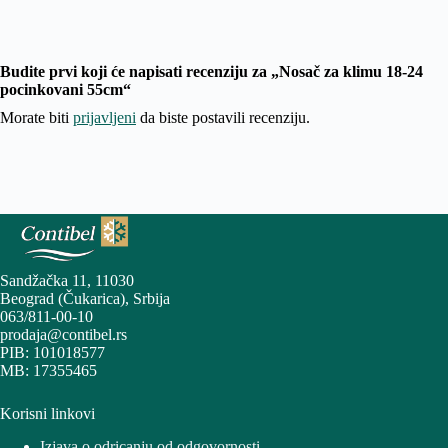
Budite prvi koji će napisati recenziju za „Nosač za klimu 18-24
pocinkovani 55cm“
Morate biti
prijavljeni
da biste postavili recenziju.
Sandžačka 11, 11030
Beograd (Čukarica), Srbija
063/811-00-10
prodaja@contibel.rs
PIB: 101018577
MB: 17355465
Korisni linkovi
Izjava o odricanju od odgovornosti