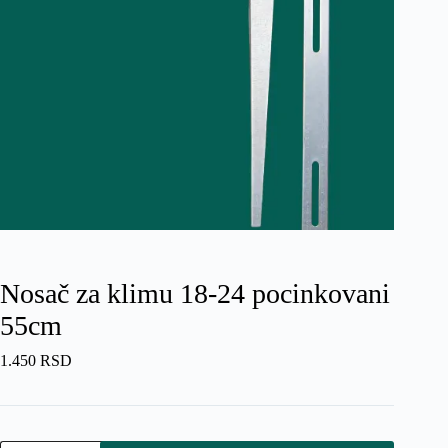
Nosač za klimu 18-24 pocinkovani
55cm
1.450
RSD
Nosač