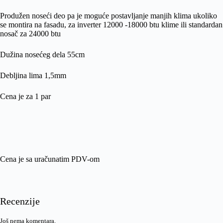
Produžen noseći deo pa je moguće postavljanje manjih klima ukoliko
se montira na fasadu, za inverter 12000 -18000 btu klime ili standardan
nosač za 24000 btu
Dužina nosećeg dela 55cm
Debljina lima 1,5mm
Cena je za 1 par
Cena je sa uračunatim PDV-om
Recenzije
Još nema komentara.