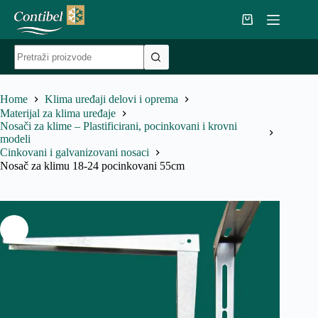
Skip
to
Shopping
content
cart
No
results
Home
Klima uređaji delovi i oprema
Materijal za klima uređaje
Nosači za klime – Plastificirani, pocinkovani i krovni
modeli
Cinkovani i galvanizovani nosaci
Nosač za klimu 18-24 pocinkovani 55cm