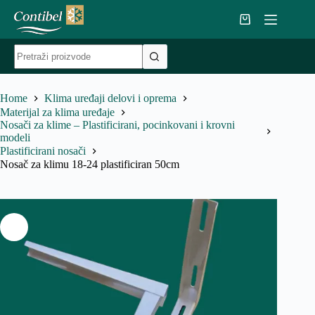
Skip
to
Shopping
content
cart
No
results
Home
Klima uređaji delovi i oprema
Materijal za klima uređaje
Nosači za klime – Plastificirani, pocinkovani i krovni
modeli
Plastificirani nosači
Nosač za klimu 18-24 plastificiran 50cm