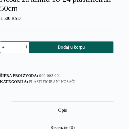
50cm
1.500
RSD
Nosač
Dodaj u korpu
za
klimu
18-
24
plastificiran
50cm
ŠIFRA PROIZVODA:
000.002.001
količina
KATEGORIJA:
PLASTIFICIRANI NOSAČI
Opis
Recenzije (0)