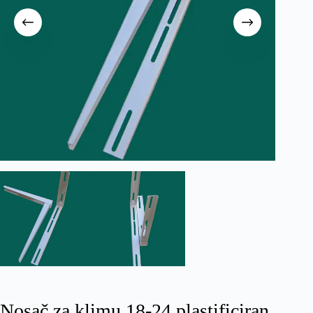
Nosač za klimu 18-24 plastificiran