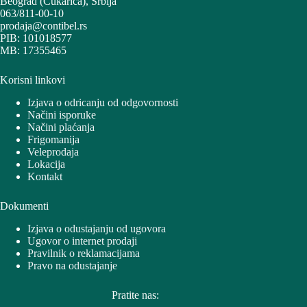
Beograd (Čukarica), Srbija
063/811-00-10
prodaja@contibel.rs
PIB: 101018577
MB: 17355465
Korisni linkovi
Izjava o odricanju od odgovornosti
Načini isporuke
Načini plaćanja
Frigomanija
Veleprodaja
Lokacija
Kontakt
Dokumenti
Izjava o odustajanju od ugovora
Ugovor o internet prodaji
Pravilnik o reklamacijama
Pravo na odustajanje
Pratite nas: