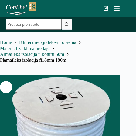
Skip
to
Shopping
content
cart
No
results
Home
Klima uređaji delovi i oprema
Materijal za klima uređaje
Armafleks izolacija u koturu 50m
Plamafleks izolacija fi18mm 180m