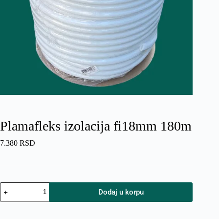
Plamafleks izolacija fi18mm 180m
7.380
RSD
Plamafleks
Dodaj u korpu
izolacija
fi18mm
180m
količina