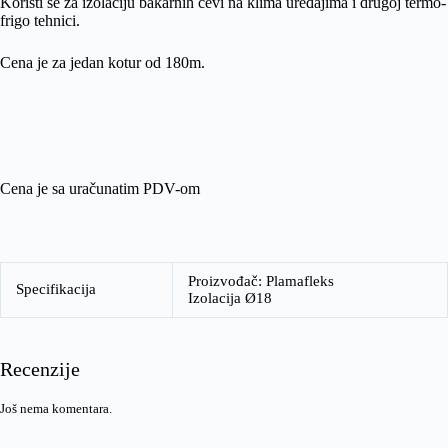
Koristi se za izolaciju bakarnih cevi na klima uređajima i drugoj termo-
frigo tehnici.
Cena je za jedan kotur od 180m.
Cena je sa uračunatim PDV-om
Proizvođač: Plamafleks
Specifikacija
Izolacija Ø18
Recenzije
Još nema komentara.