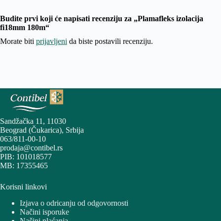
Budite prvi koji će napisati recenziju za „Plamafleks izolacija
fi18mm 180m“
Morate biti
prijavljeni
da biste postavili recenziju.
Sandžačka 11, 11030
Beograd (Čukarica), Srbija
063/811-00-10
prodaja@contibel.rs
PIB: 101018577
MB: 17355465
Korisni linkovi
Izjava o odricanju od odgovornosti
Načini isporuke
Načini plaćanja