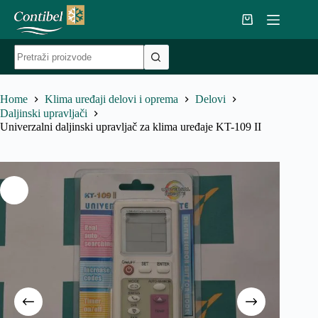
Skip
to
Shopping
content
cart
No
results
Home
Klima uređaji delovi i oprema
Delovi
Daljinski upravljači
Univerzalni daljinski upravljač za klima uređaje KT-109 II