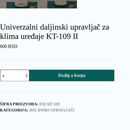
Univerzalni daljinski upravljač za
klima uređaje KT-109 II
600
RSD
Univerzalni
Dodaj u korpu
daljinski
upravljač
za
klima
uređaje
KT-
ŠIFRA PROIZVODA:
850.KT.109
109
KATEGORIJA:
DALJINSKI UPRAVLJAČI
II
količina