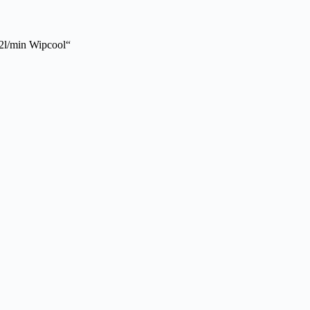
42l/min Wipcool“