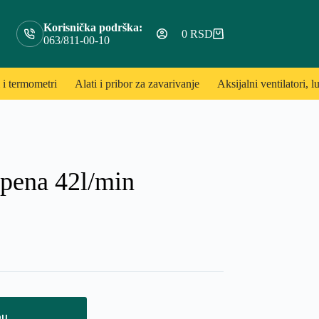
Korisnička podrška:
0
RSD
Shopping
063/811-00-10
cart
 i termometri
Alati i pribor za zavarivanje
Aksijalni ventilatori, lu
pena 42l/min
pu