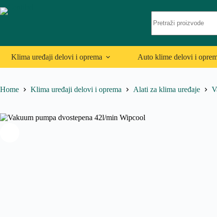
Skip
to
No
content
results
Klima uređaji delovi i oprema
Auto klime delovi i opre
Home
Klima uređaji delovi i oprema
Alati za klima uređaje
V