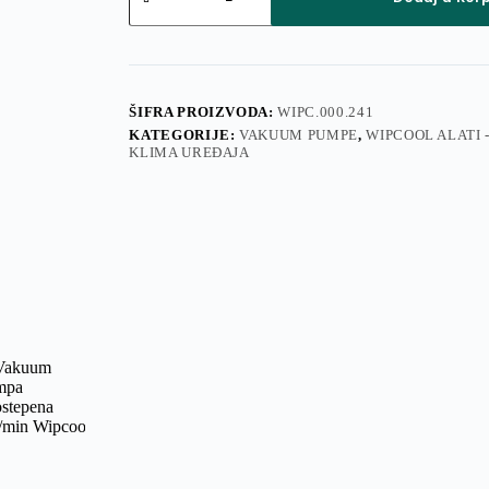
dvostepena
42l/min
Wipcool
količina
ŠIFRA PROIZVODA:
WIPC.000.241
KATEGORIJE:
VAKUUM PUMPE
,
WIPCOOL ALATI 
KLIMA UREĐAJA