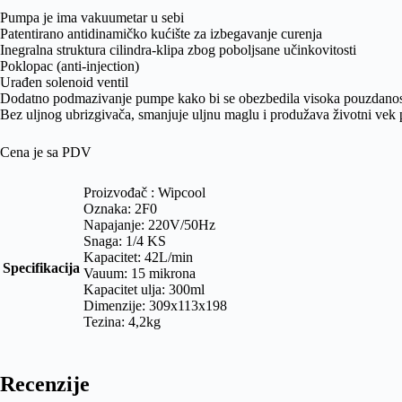
Pumpa je ima vakuumetar u sebi
Patentirano antidinamičko kućište za izbegavanje curenja
Inegralna struktura cilindra-klipa zbog poboljsane učinkovitosti
Poklopac (anti-injection)
Urađen solenoid ventil
Dodatno podmazivanje pumpe kako bi se obezbedila visoka pouzdano
Bez uljnog ubrizgivača, smanjuje uljnu maglu i produžava životni ve
Cena je sa PDV
Proizvođač : Wipcool
Oznaka: 2F0
Napajanje: 220V/50Hz
Snaga: 1/4 KS
Kapacitet: 42L/min
Specifikacija
Vauum: 15 mikrona
Kapacitet ulja: 300ml
Dimenzije: 309x113x198
Tezina: 4,2kg
Recenzije