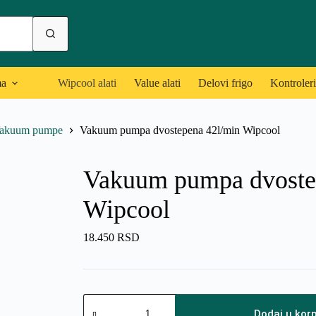
ma
Wipcool alati
Value alati
Delovi frigo
Kontroleri
akuum pumpe
Vakuum pumpa dvostepena 42l/min Wipcool
Vakuum pumpa dvoste
Wipcool
18.450
RSD
Vakuum
pumpa
Dodaj u kor