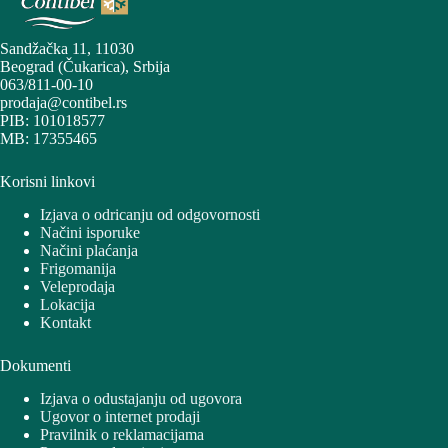
Sandžačka 11, 11030
Beograd (Čukarica), Srbija
063/811-00-10
prodaja@contibel.rs
PIB: 101018577
MB: 17355465
Korisni linkovi
Izjava o odricanju od odgovornosti
Načini isporuke
Načini plaćanja
Frigomanija
Veleprodaja
Lokacija
Kontakt
Dokumenti
Izjava o odustajanju od ugovora
Ugovor o internet prodaji
Pravilnik o reklamacijama