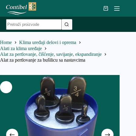
Skip
to
Shopping
content
cart
No
results
Home
Klima uređaji delovi i oprema
Alati za klima uređaje
Alat za pertlovanje, čišćenje, savijanje, ekspandiranje
Alat za pertlovanje za bušilicu sa nastavcima