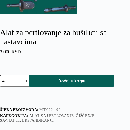
Alat za pertlovanje za bušilicu sa
nastavcima
3.000
RSD
Alat
Dodaj u korpu
za
pertlovanje
za
bušilicu
sa
nastavcima
ŠIFRA PROIZVODA:
MT.002.1001
količina
KATEGORIJA:
ALAT ZA PERTLOVANJE, ČIŠĆENJE,
SAVIJANJE, EKSPANDIRANJE