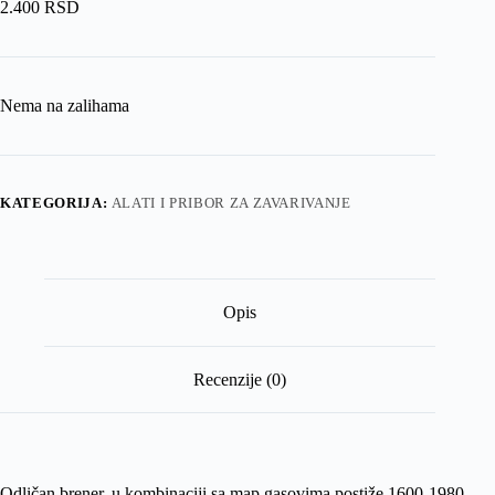
2.400
RSD
Nema na zalihama
KATEGORIJA:
ALATI I PRIBOR ZA ZAVARIVANJE
Opis
Recenzije (0)
Odličan brener, u kombinaciji sa map gasovima postiže 1600-1980