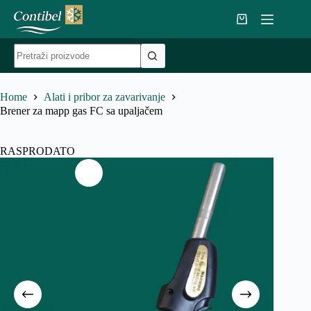
Skip
to
Shopping
content
cart
No
results
Home
Alati i pribor za zavarivanje
Brener za mapp gas FC sa upaljačem
RASPRODATO